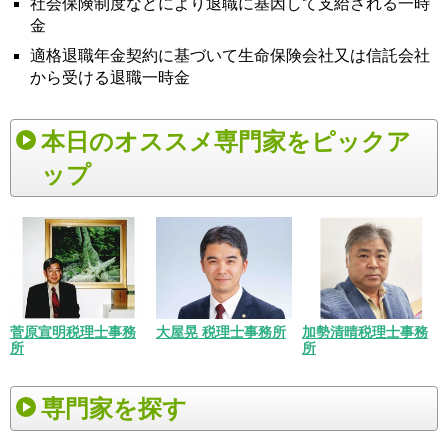
社会保険制度などにより退職に基因して支給される一時
金
適格退職年金契約に基づいて生命保険会社又は信託会社
から受ける退職一時金
本日のオススメ専門家をピックア
ップ
菅原宣明税理士事務
大屋晃 税理士事務所
加勢清晴税理士事務
所
所
専門家を探す