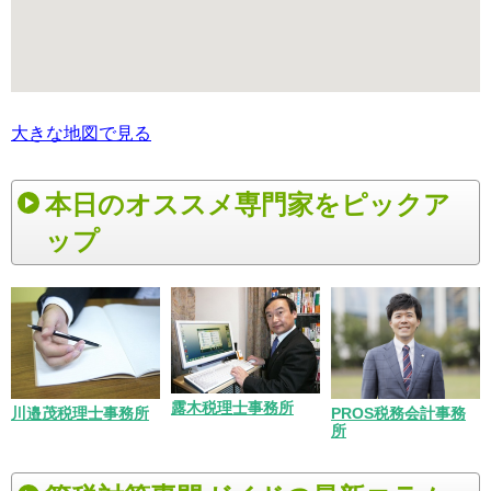
大きな地図で見る
本日のオススメ専門家をピックア
ップ
露木税理士事務所
川邉茂税理士事務所
PROS税務会計事務
所