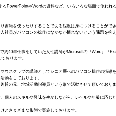
owerPointやWordの資料など、いろいろな場面で使われるOf
たり書籍を使ったりすることである程度は身につけることがで
新入社員がパソコンの操作になかなか慣れないという課題を抱
0年仕事をしていた女性講師がMicrosoftの『Word』『Exc
導しております。
、マウスクラブの講師としてシニア層へのパソコン操作の指導
の活動をしております。
う趣旨の元、地域活動指導員という形で活動させて頂いており
で、個人のスキルや興味を生かしながら、レベルや年齢に応じ
向けとさまざまな形態で実施しております。