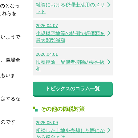
融資における税理士活用のメリ
ものとなっ
ット
これらを
2026.04.07
小規模宅地等の特例で評価額を
ないようで
最大80%減額
2026.04.01
り、職場全
扶養控除・配偶者控除の要件緩
和
員もいま
トピックスのコラム一覧
策定するな
その他の節税対策
ものです
2025.05.09
相続した土地を売却した際にか
かる税金とは