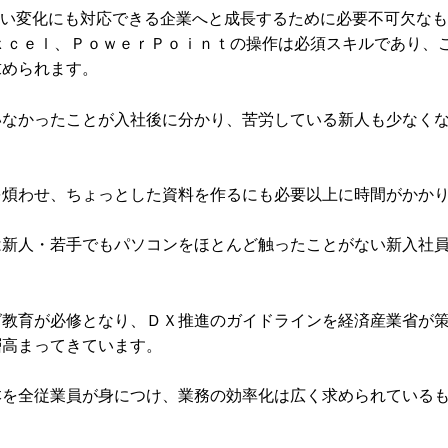
しい変化にも対応できる企業へと成長するために必要不可欠な
ｘｃｅｌ、ＰｏｗｅｒＰｏｉｎｔの操作は必須スキルであり、
求められます。
いなかったことが入社後に分かり、苦労している新人も少なく
を煩わせ、ちょっとした資料を作るにも必要以上に時間がかか
は新人・若手でもパソコンをほとんど触ったことがない新入社
グ教育が必修となり、ＤＸ推進のガイドラインを経済産業省が
層高まってきています。
本を全従業員が身につけ、業務の効率化は広く求められている