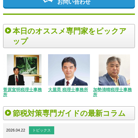
お問い合わせ
本日のオススメ専門家をピックア
ップ
菅原宣明税理士事務
大屋晃 税理士事務所
加勢清晴税理士事務
所
所
節税対策専門ガイドの最新コラム
2026.04.22
トピックス