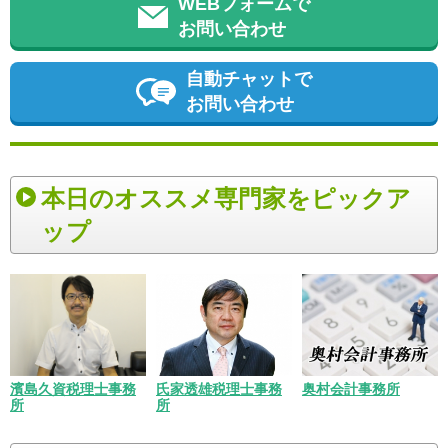
WEBフォームで
お問い合わせ
自動チャットで
お問い合わせ
本日のオススメ専門家をピックア
ップ
濱島久資税理士事務
氏家透雄税理士事務
奥村会計事務所
所
所