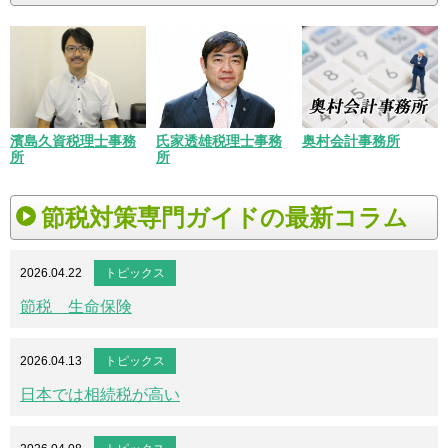
濱島久資税理士事務
氏家透雄税理士事務
奥村会計事務所
所
所
節税対策専門ガイドの最新コラム
2026.04.22
トピックス
節税 生命保険
2026.04.13
トピックス
日本では相続税が高い