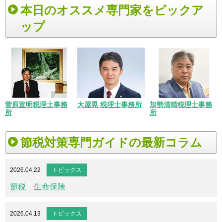
本日のオススメ専門家をピックア
ップ
菅原宣明税理士事務
大屋晃 税理士事務所
加勢清晴税理士事務
所
所
節税対策専門ガイドの最新コラム
2026.04.22
トピックス
節税 生命保険
2026.04.13
トピックス